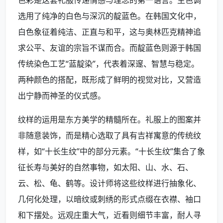
选用了纯净的白色与深沉的靛蓝色。在韩国文化中，
白色象征着纯洁、正直与和平，这与奥林匹克精神追
求公平、友谊的宗旨不谋而合。而靛蓝色则源于韩国
传统染色工艺“蓝靛染”，代表着深邃、智慧与稳定。
两种颜色的搭配，既形成了鲜明的视觉对比，又营造
出宁静而神圣的仪式感。
纹样的运用是东方美学的精髓所在。礼服上的图案并
非随意装饰，而是精心选取了具有吉祥寓意的传统纹
样，如“十长生纹”中的部分元素。“十长生纹”集合了象
征长寿与美好的自然事物，如太阳、山、水、石、
云、松、龟、鹤等。设计师将这些纹样进行抽象化、
几何化处理，以暗纹或刺绣的形式点缀在衣襟、袖口
和下摆处。远观庄重大气，近看则细节丰富，耐人寻