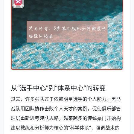
从“选手中心”到“体系中心”的转变
过去，许多强队过于依赖明星选手的个人能力。黑马
战队用团队协作击败个人天才的案例，促使俱乐部管
理层重新思考建队思路。越来越多的传统豪门开始构
建以教练和分析师为核心的“科学体系”，强调战术的