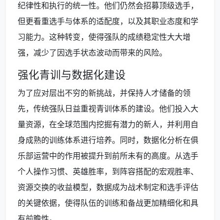
纪律性和执行的统一性。他们仍然会招募顶级选手，
但更看重选手与体系的适配度，以及其职业态度和学
习能力。这种转变，使得强队的成绩稳定性大大增
强，减少了因选手状态波动而带来的风险。
强化青训与数据化建设
为了应对层出不穷的新挑战，并保持人才储备的领
先，传统强队日益重视青训体系的建设。他们投入大
量资源，在全球范围内挖掘有潜力的新人，并利用自
身成熟的训练体系进行培养。同时，数据化分析在俱
乐部运营中的作用被提升到前所未有的高度。从选手
个人操作习惯、英雄胜率，到阵容搭配的宏观胜率、
资源交换的收益模型，数据成为战术制定和选手评估
的关键依据，使得队伍的训练和备战更加精细化和具
有前瞻性。