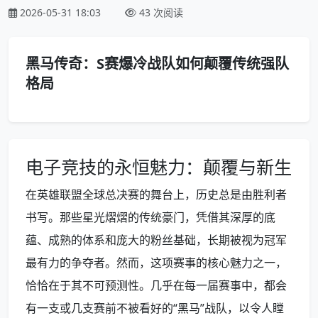
2026-05-31 18:03
43 次阅读
黑马传奇：S赛爆冷战队如何颠覆传统强队
格局
电子竞技的永恒魅力：颠覆与新生
在英雄联盟全球总决赛的舞台上，历史总是由胜利者
书写。那些星光熠熠的传统豪门，凭借其深厚的底
蕴、成熟的体系和庞大的粉丝基础，长期被视为冠军
最有力的争夺者。然而，这项赛事的核心魅力之一，
恰恰在于其不可预测性。几乎在每一届赛事中，都会
有一支或几支赛前不被看好的“黑马”战队，以令人瞠