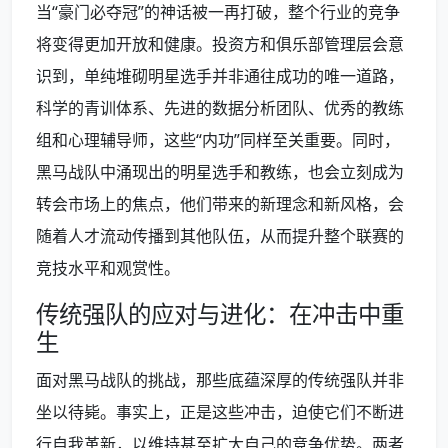
当“豪门必夺冠”的神话被一再打破，整个行业的竞争
将变得更加开放和健康。投资方和俱乐部管理层会意
识到，单纯堆砌明星选手并非通往成功的唯一道路，
科学的青训体系、先进的数据分析团队、优秀的教练
组和心理辅导师，这些“内功”同样至关重要。同时，
黑马战队中涌现出的明星选手和教练，也会立刻成为
转会市场上的焦点，他们带来的新理念和新风格，会
随着人才流动传播到其他队伍，从而提升整个联赛的
竞技水平和观赏性。
传统强队的应对与进化：在冲击中重
生
面对黑马战队的挑战，那些底蕴深厚的传统强队并非
坐以待毙。事实上，正是这些冲击，迫使它们不断进
行自我革新，以维持甚至扩大自己的竞争优势。两者