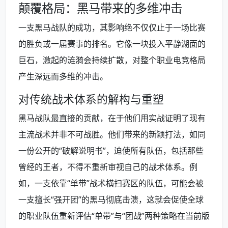
颠覆格局：黑马带来的多维冲击
一支黑马战队的成功，其影响绝不仅仅止于一场比赛
的胜负或一届赛事的排名。它像一块投入平静湖面的
巨石，激起的涟漪会持续扩散，对整个职业电竞格局
产生深远而多维的冲击。
对传统战术体系的解构与重塑
黑马战队最直接的贡献，在于他们用实战证明了现有
主流战术并非不可战胜。他们带来的新颖打法，如同
一份公开的“破解说明书”，迫使所有队伍，包括那些
曾经的王者，不得不重新审视自己的战术体系。例
如，一支依靠“单带”战术横扫赛区的队伍，可能会被
一支擅长“强开团”的黑马彻底击溃，这就会促使全球
的职业队伍重新评估“单带”与“团战”两种策略在当前版