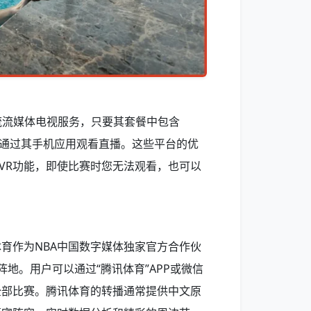
V等国际主流流媒体电视服务，只要其套餐中包含
即可通过其手机应用观看直播。这些平台的优
VR功能，即使比赛时您无法观看，也可以
育作为NBA中国数字媒体独家官方合作伙
阵地。用户可以通过“腾讯体育”APP或微信
全部比赛。腾讯体育的转播通常提供中文原