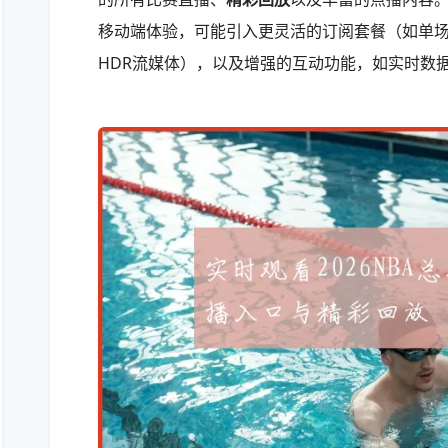
移动端体验，可能引入更灵活的订阅套餐（如单场
HDR流媒体），以及增强的互动功能，如实时数