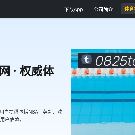
体育
下载App
公司简介
网 · 权威体
用户提供包括NBA、英超、欧
受用户信赖。