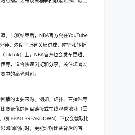
随时点播。这是观看
精彩回放
最正规、最全
。比赛结束后，NBA官方会在YouTube
10分钟，浓缩了所有关键进球、防守和转折
及抖音（TikTok）上，NBA官方也会发布更短、
妙传等，适合快速浏览和分享。关注您喜爱
比赛中的高光时刻。
彩回放
的重要来源。例如，虎扑、直播吧等
享比赛录像的网盘链接或在线观看地址（需
如BBALLBREAKDOWN）不仅会截取比
精彩瞬间的同时，更能理解比赛背后的智