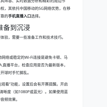
嘉宾阵容、实时数据分析和精彩的周边节
播权，其依托中国移动的5G网络优势，在移
可靠的
手机直播入口
选择。
准备到沉浸
赛体验，需要一些准备工作和技术技巧。
网络或稳定的Wi-Fi连接是避免卡顿、马
进入直播平台，检查应用是否为最新版本，
在开球时手忙脚乱。
约观看”功能，设置后会有开赛提醒。开启
清晰度（如1080P或蓝光）。如果使用蓝
的音频效果。