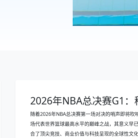
2026年NBA总决赛G
随着2026年NBA总决赛第一场对决的哨声即将
场代表世界篮球最高水平的巅峰之战，其意义早
合了顶尖竞技、商业价值与科技呈现的全球性文