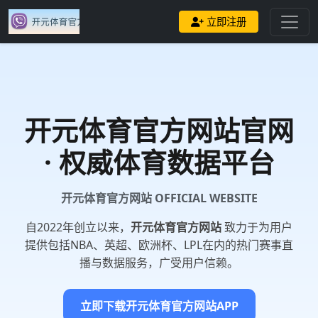
立即注册
开元体育官方网站
官网
· 权威体育数据平台
开元体育官方网站 OFFICIAL WEBSITE
自2022年创立以来，
开元体育官方网站
致力于为用户
提供包括NBA、英超、欧洲杯、LPL在内的热门赛事直
播与数据服务，广受用户信赖。
立即下载开元体育官方网站APP