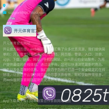
地址
support@0825tcsc.com
开元体育官方网站
开云官方网页版，web版网页官网汇集了众多优质资源，我们提供简
单的：开云官方网页版官网在线登陆、网页版、登录、入口、注册、
app、下载、链接、网址、手机版网站、访问开云的全站服务，为用
户提供最佳的在线体验。通过该平台，您可以快速浏览最新的商品、
服务以及各类限时优惠。我们致力于为用户打造一个安全稳定的在线
环境，让您在开云官方网页版中尽享优质服务，轻松获取所需信息，
而web版网页官网则帮助您更高效地管理账户。
App下载
关于我们
隐私政策
合作条款
网站地图