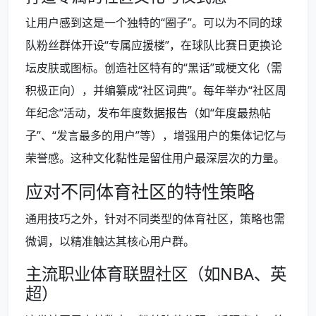
让用户感到这是一个独特的“圈子”。可以为不同的球
队粉丝群体开设“专属应援楼”，在球队比赛日更换论
坛皮肤或图标。创造社区特有的“黑话”或梗文化（需
积极正向），并编纂成“社区词典”。每年举办“社区周
年纪念”活动，发布年度数据报告（如“年度最热帖
子”、“发言最多的用户”等），增强用户的集体记忆与
荣誉感。这种文化黏性是留住用户最深层次的力量。
应对不同体育社区的特性策略
通用技巧之外，针对不同类型的体育社区，策略也需
微调，以精准触达其核心用户群。
主流职业体育联盟社区（如NBA、英
超）