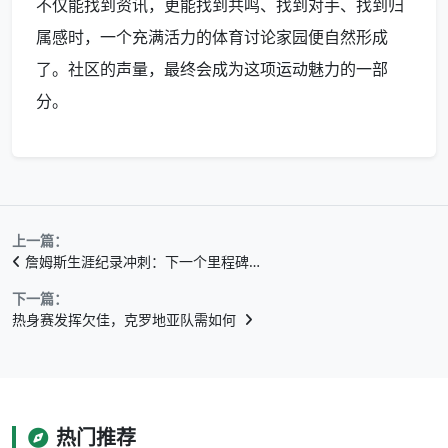
不仅能找到资讯，更能找到共鸣、找到对手、找到归
属感时，一个充满活力的体育讨论家园便自然形成
了。社区的声量，最终会成为这项运动魅力的一部
分。
上一篇：
詹姆斯生涯纪录冲刺：下一个里程碑…
下一篇：
热身赛发挥欠佳，克罗地亚队需如何
热门推荐